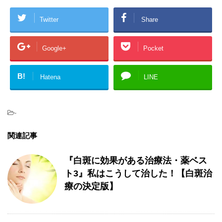
Twitter
Share
Google+
Pocket
B!
Hatena
LINE
-
関連記事
『白斑に効果がある治療法・薬ベス
ト3』私はこうして治した！【白斑治
療の決定版】